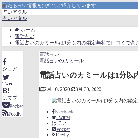
当たる占い情報を無料でご紹介しています
占いアタル
占いアタル
ホーム
電話占い
電話占いのカミールは1分以内の鑑定無料で口コミで高
電話占い
電話占いのカミール
シェア
電話占いのカミールは1分以
Tweet
2月 10, 2020
3月 30, 2020
B!
はてブ
Pocket
Facebook
Feedly
Twitter
はてブ
Pocket
Feedly