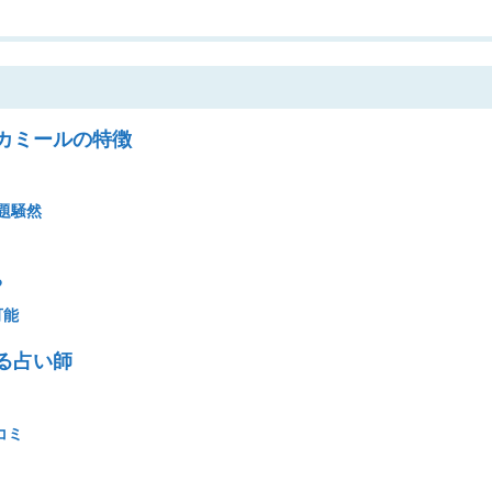
カミールの特徴
題騒然
る
可能
る占い師
コミ