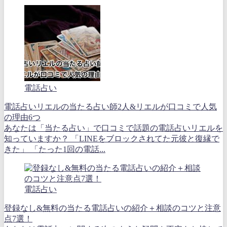
電話占い
電話占いリエルの当たる占い師2人&リエルが口コミで人気
の理由6つ
あなたは「当たる占い」で口コミで話題の電話占いリエルを
知っていますか？ 「LINEをブロックされてた元彼と復縁で
きた」 「たった1回の電話...
電話占い
登録なし&無料の当たる電話占いの紹介＋相談のコツと注意
点7選！