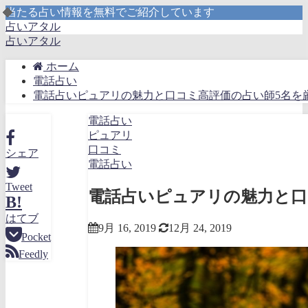
当たる占い情報を無料でご紹介しています
占いアタル
占いアタル
ホーム
電話占い
電話占いピュアリの魅力と口コミ高評価の占い師5名を
電話占い
ピュアリ
口コミ
シェア
電話占い
Tweet
電話占いピュアリの魅力と口
B!
はてブ
9月 16, 2019
12月 24, 2019
Pocket
Feedly