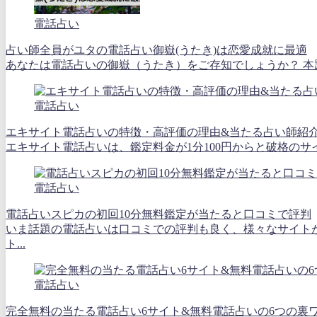
電話占い
占い師全員がユタの電話占い御嶽(うたき)は恋愛成就に最適
あなたは電話占いの御嶽（うたき）をご存知でしょうか？ 本題
電話占い
エキサイト電話占いの特徴・高評価の理由&当たる占い師紹
エキサイト電話占いは、鑑定料金が1分100円からと破格のサ
電話占い
電話占いスピカの初回10分無料鑑定が当たると口コミで評判
いま話題の電話占いは口コミでの評判も良く、様々なサイト
ト...
電話占い
完全無料の当たる電話占い6サイト&無料電話占いの6つの裏